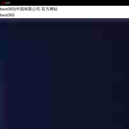
best365|中国有限公司-官方网站
best365|中国有限公司-官方网站
best365