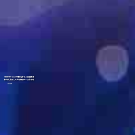
INSEAD×best365数码首个AI案例发布
郭为出席亚太AI大会畅谈AI+企业管理
了解更多