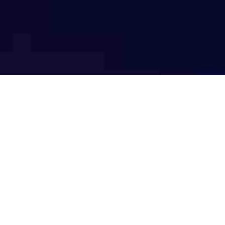
186
43
位
位
《财富》中国500强
《财富》最受赞赏中国公司
29
80
位
位
《福布斯》中国数字经济100强
中国民营企业500强
26
300
位
+
数实融合企业TOP100
技术生态伙伴