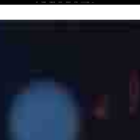
首页
产品及服务
行业解决方案
合作伙伴
投资者关系
关于我们
中
EN